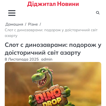
Діджитал Новини
Перейти
до
вмісту
Домашня
Різне
Слот с динозаврами: подорож у доісторичний світ
азарту
Слот с динозаврами: подорож у
доісторичний світ азарту
8 Листопада 2025
admin