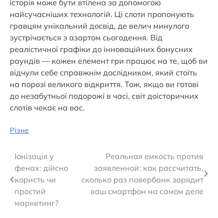
історія може бути втілена за допомогою
найсучасніших технологій. Ці слоти пропонують
гравцям унікальний досвід, де велич минулого
зустрічається з азартом сьогодення. Від
реалістичної графіки до інноваційних бонусних
раундів — кожен елемент гри працює на те, щоб ви
відчули себе справжнім дослідником, який стоїть
на порозі великого відкриття. Тож, якщо ви готові
до незабутньої подорожі в часі, світ доісторичних
слотів чекає на вас.
Різне
Навігація
Іонізація у
Реальная емкость против
фенах: дійсно
заявленной: как рассчитать,
записів
користь чи
сколько раз повербанк зарядит
простий
ваш смартфон на самом деле
маркетинг?