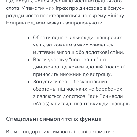
Це, мабуть, найочікуваніша частина будь-якого
слота. У тематичних іграх про динозаврів бонусні
раунди часто перетворюються на окрему мінігру.
Наприклад, вам можуть запропонувати:
Обрати одне з кількох динозаврячих
яєць, за кожним з яких ховається
миттєвий виграш або додаткові спіни.
Взяти участь у “полюванні” на
динозавра, де кожен вдалий “постріл”
приносить множник до виграшу.
Запустити серію безкоштовних
обертань, під час яких на барабанах
з’являються додаткові “дикі” символи
(Wilds) у вигляді гігантських динозаврів.
Спеціальні символи та їх функції
Крім стандартних символів, ігрові автомати з