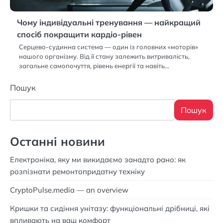
Чому індивідуальні тренування — найкращий
спосіб покращити кардіо-рівен
Серцево-судинна система — один із головних «моторів»
нашого організму. Від її стану залежить витривалість,
загальне самопочуття, рівень енергії та навіть…
Пошук
Пошук
Останні новини
Електроніка, яку ми викидаємо занадто рано: як
розпізнати ремонтопридатну техніку
CryptoPulse.media — an overview
Кришки та сидіння унітазу: функціональні дрібниці, які
впливають на ваш комфорт