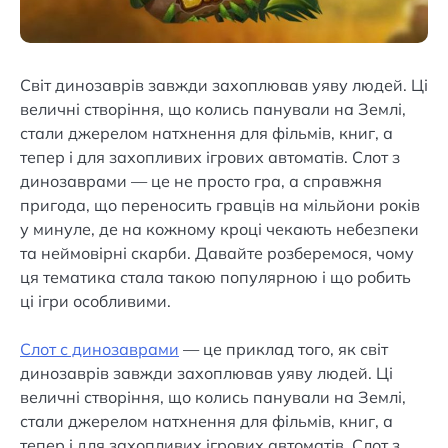
Світ динозаврів завжди захоплював уяву людей. Ці
величні створіння, що колись панували на Землі,
стали джерелом натхнення для фільмів, книг, а
тепер і для захопливих ігрових автоматів. Слот з
динозаврами — це не просто гра, а справжня
пригода, що переносить гравців на мільйони років
у минуле, де на кожному кроці чекають небезпеки
та неймовірні скарби. Давайте розберемося, чому
ця тематика стала такою популярною і що робить
ці ігри особливими.
Слот с динозаврами
— це приклад того, як світ
динозаврів завжди захоплював уяву людей. Ці
величні створіння, що колись панували на Землі,
стали джерелом натхнення для фільмів, книг, а
тепер і для захопливих ігрових автоматів. Слот з