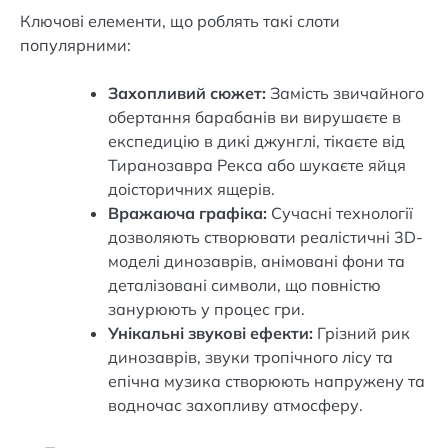
Ключові елементи, що роблять такі слоти
популярними:
Захопливий сюжет:
Замість звичайного
обертання барабанів ви вирушаєте в
експедицію в дикі джунглі, тікаєте від
Тиранозавра Рекса або шукаєте яйця
доісторичних ящерів.
Вражаюча графіка:
Сучасні технології
дозволяють створювати реалістичні 3D-
моделі динозаврів, анімовані фони та
деталізовані символи, що повністю
занурюють у процес гри.
Унікальні звукові ефекти:
Грізний рик
динозаврів, звуки тропічного лісу та
епічна музика створюють напружену та
водночас захопливу атмосферу.