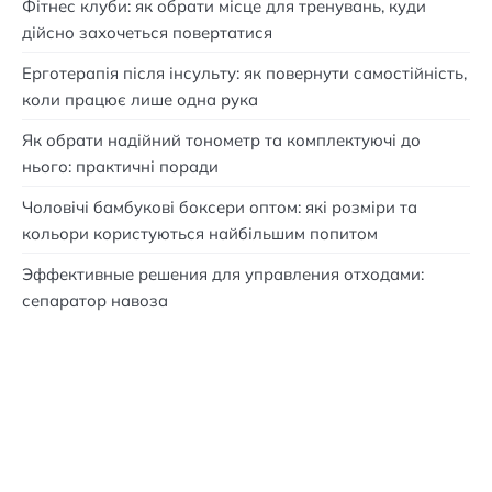
Фітнес клуби: як обрати місце для тренувань, куди
дійсно захочеться повертатися
Ерготерапія після інсульту: як повернути самостійність,
коли працює лише одна рука
Як обрати надійний тонометр та комплектуючі до
нього: практичні поради
Чоловічі бамбукові боксери оптом: які розміри та
кольори користуються найбільшим попитом
Эффективные решения для управления отходами:
сепаратор навоза