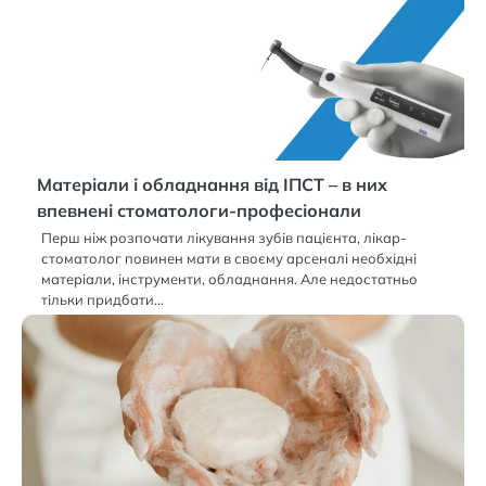
Матеріали і обладнання від ІПСТ – в них
впевнені стоматологи-професіонали
Перш ніж розпочати лікування зубів пацієнта, лікар-
стоматолог повинен мати в своєму арсеналі необхідні
матеріали, інструменти, обладнання. Але недостатньо
тільки придбати…