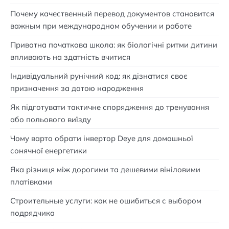
Почему качественный перевод документов становится
важным при международном обучении и работе
Приватна початкова школа: як біологічні ритми дитини
впливають на здатність вчитися
Індивідуальний рунічний код: як дізнатися своє
призначення за датою народження
Як підготувати тактичне спорядження до тренування
або польового виїзду
Чому варто обрати інвертор Deye для домашньої
сонячної енергетики
Яка різниця між дорогими та дешевими вініловими
платівками
Строительные услуги: как не ошибиться с выбором
подрядчика