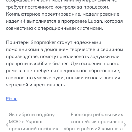
требует постоянного контроля за процессом.
Компьютерное проектирование, моделирование
изделий выполняется в программе Luban, которая
совместима с операционными системами.
Принтеры Snapmaker станут надежными
помощниками в домашнем творчестве и серийном
производстве, помогут реализовать задумки или
превратить хобби в бизнес. Для освоения нового
ремесла не требуется специальное образование,
главное это умелые руки, навыки использования
чертежей и креативность.
Різне
Навігація
Як вибрати надійну
Еволюція рибальських
МФО в Україні:
снастей: як правильно
записів
практичний посібник
зібрати робочий комплект