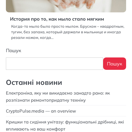
История про то, как мыло стало мягким
Когда-то мыло было просто мылом. Бруском – квадратным,
тугим, без запаха, который держали в мыльнице и иногда
резали ножом, когда…
Пошук
Пошук
Останні новини
Електроніка, яку ми викидаємо занадто рано: як
розпізнати ремонтопридатну техніку
CryptoPulse.media — an overview
Кришки та сидіння унітазу: функціональні дрібниці, які
впливають на ваш комфорт