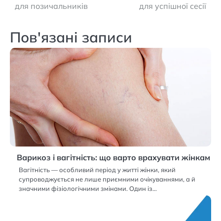
для позичальників
для успішної сесії
Пов'язані записи
Варикоз і вагітність: що варто врахувати жінкам
Вагітність — особливий період у житті жінки, який
супроводжується не лише приємними очікуваннями, а й
значними фізіологічними змінами. Один із…