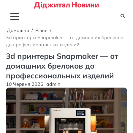
Діджитал Новини
Перейти
до
вмісту
Домашня
Різне
3d принтеры Snapmaker — от домашних брелоков
до профессиональных изделий
3d принтеры Snapmaker — от
домашних брелоков до
профессиональных изделий
10 Червня 2026
admin