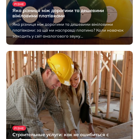
РІЗНЕ
Яка різниця між дорогими та дешевими
вініловими платівками
Яка різниця між дорогими та дешевими вініловими
платівками: за що ми насправді платимо? Коли новачок
заходить у світ аналогового звуку…
4 Серпня 2026
РІЗНЕ
Строительные услуги: как не ошибиться с