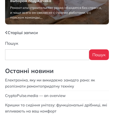
выбором подрядчика
Ремонт или строительство редко обходятся без стресса,
и чаще всего он связан не с самими работами, а с
поиском команды,…
2 Серпня 2026
Навігація
Старіші записи
за
Пошук
записами
Пошук
Останні новини
Електроніка, яку ми викидаємо занадто рано: як
розпізнати ремонтопридатну техніку
CryptoPulse.media — an overview
Кришки та сидіння унітазу: функціональні дрібниці, які
впливають на ваш комфорт