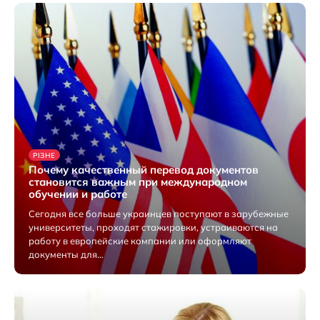
РІЗНЕ
Почему качественный перевод документов
становится важным при международном
обучении и работе
Сегодня все больше украинцев поступают в зарубежные
университеты, проходят стажировки, устраиваются на
работу в европейские компании или оформляют
документы для…
6 Серпня 2026