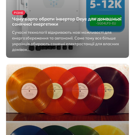
РІЗНЕ
Чому варто обрати інвертор Deye для домашньої
сонячної енергетики
Сучасні технології відкривають нові можливості для
енергозбереження та автономії. Саме тому все більше
українців обирають сонячні електростанції для власних
домівок.…
4 Серпня 2026