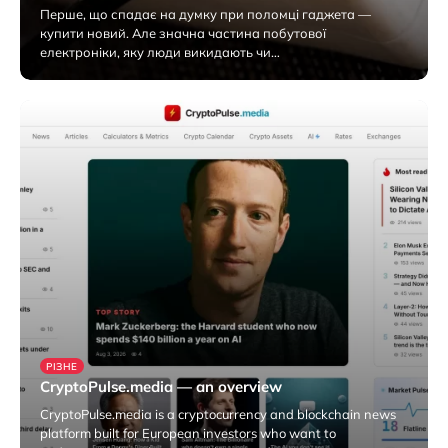
Перше, що спадає на думку при поломці гаджета —
купити новий. Але значна частина побутової
електроніки, яку люди викидають чи…
7 Серпня 2026
РІЗНЕ
CryptoPulse.media — an overview
CryptoPulse.media is a cryptocurrency and blockchain news
platform built for European investors who want to