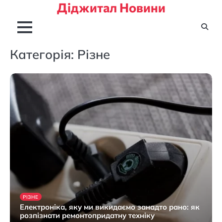
Діджитал Новини
Перейти
до
вмісту
Категорія:
Різне
РІЗНЕ
Електроніка, яку ми викидаємо занадто рано: як
розпізнати ремонтопридатну техніку