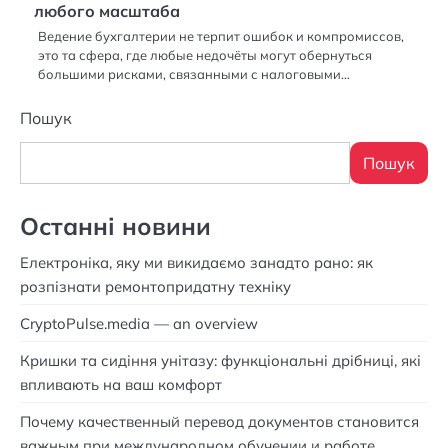
любого масштаба
Ведение бухгалтерии не терпит ошибок и компромиссов,
это та сфера, где любые недочёты могут обернуться
большими рисками, связанными с налоговыми…
Пошук
Пошук
Останні новини
Електроніка, яку ми викидаємо занадто рано: як
розпізнати ремонтопридатну техніку
CryptoPulse.media — an overview
Кришки та сидіння унітазу: функціональні дрібниці, які
впливають на ваш комфорт
Почему качественный перевод документов становится
важным при международном обучении и работе