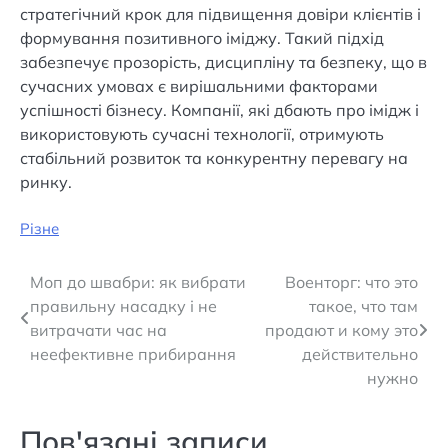
стратегічний крок для підвищення довіри клієнтів і
формування позитивного іміджу. Такий підхід
забезпечує прозорість, дисципліну та безпеку, що в
сучасних умовах є вирішальними факторами
успішності бізнесу. Компанії, які дбають про імідж і
використовують сучасні технології, отримують
стабільний розвиток та конкурентну перевагу на
ринку.
Різне
Навігація
Моп до швабри: як вибрати
Военторг: что это
правильну насадку і не
такое, что там
записів
витрачати час на
продают и кому это
неефективне прибирання
действительно
нужно
Пов'язані записи