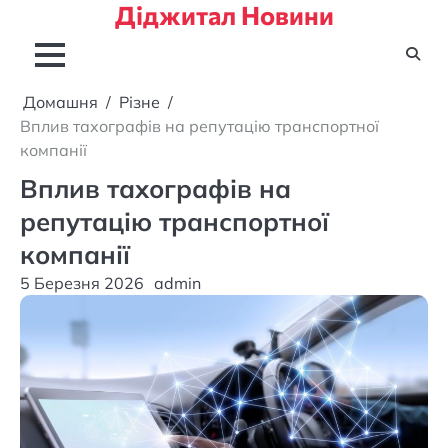
Діджитал Новини
Перейти
до
вмісту
Домашня
Різне
Вплив тахографів на репутацію транспортної
компанії
Вплив тахографів на
репутацію транспортної
компанії
5 Березня 2026
admin