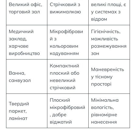
Великий офіс,
Стрічковий з
великі площі, є
торговий зал
вижималкою
у системах з
відром
Медичний
Мікрофіброви
Гігієнічність,
заклад,
й з
можливість
харчове
кольоровим
розмежування
виробництво
кодуванням
зон
Компактний
Маневреність
Ванна,
плоский або
у тісному
санвузол
невеликий
просторі
стрічковий
Плоский
Мінімальна
Твердий
мікрофібровий
вологість,
паркет,
, добре
рівномірне
ламінат
віджатий
нанесення