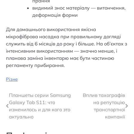
прання
видимий знос матеріалу — витончення,
деформація форми
Для домашнього використання якісна
мікрофіброва насадка при правильному догляді
служить від 6 місяців до року і більше. На об’єктах з
інтенсивним використанням — значно менше, і
планова заміна інвентарю має бути частиною
регламенту прибирання.
Різне
Навігація
Планшеты серии Samsung
Вплив тахографів
Galaxy Tab S11: что
на репутацію
записів
изменилось и для кого это
транспортної
актуально
компанії