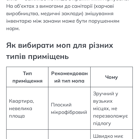
На об’єктах з вимогами до санітарії (харчові
виробництва, медичні заклади) змішування
інвентарю між зонами може бути порушенням
норм.
Як вибирати моп для різних
типів приміщень
Тип
Рекомендован
Чому
приміщення
ий тип мопа
Зручний у
Квартира,
вузьких
Плоский
невелика
місцях, не
мікрофібровий
площа
перезволожує
підлогу
Швидко миє