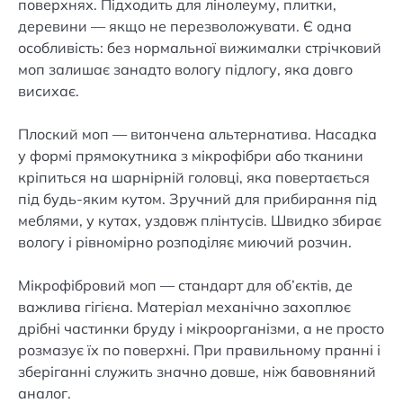
поверхнях. Підходить для лінолеуму, плитки,
деревини — якщо не перезволожувати. Є одна
особливість: без нормальної вижималки стрічковий
моп залишає занадто вологу підлогу, яка довго
висихає.
Плоский моп — витончена альтернатива. Насадка
у формі прямокутника з мікрофібри або тканини
кріпиться на шарнірній головці, яка повертається
під будь-яким кутом. Зручний для прибирання під
меблями, у кутах, уздовж плінтусів. Швидко збирає
вологу і рівномірно розподіляє миючий розчин.
Мікрофібровий моп — стандарт для об’єктів, де
важлива гігієна. Матеріал механічно захоплює
дрібні частинки бруду і мікроорганізми, а не просто
розмазує їх по поверхні. При правильному пранні і
зберіганні служить значно довше, ніж бавовняний
аналог.