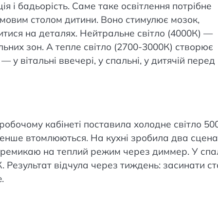
я і бадьорість. Саме таке освітлення потрібне
сьмовим столом дитини. Воно стимулює мозок,
тися на деталях. Нейтральне світло (4000К) —
льних зон. А тепле світло (2700-3000К) створює
 у вітальні ввечері, у спальні, у дитячій перед
 робочому кабінеті поставила холодне світло 50
менше втомлюються. На кухні зробила два сценар
перемикаю на теплий режим через диммер. У спа
К. Результат відчула через тиждень: засинати с
.