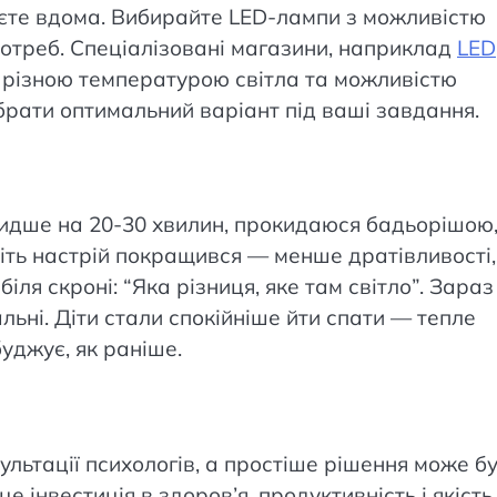
цюєте вдома. Вибирайте LED-лампи з можливістю
потреб. Спеціалізовані магазини, наприклад
LED
з різною температурою світла та можливістю
рати оптимальний варіант під ваші завдання.
швидше на 20-30 хвилин, прокидаюся бадьорішою
віть настрій покращився — менше дратівливості,
іля скроні: “Яка різниця, яке там світло”. Зараз
альні. Діти стали спокійніше йти спати — тепле
буджує, як раніше.
ультації психологів, а простіше рішення може б
 інвестиція в здоров’я, продуктивність і якість