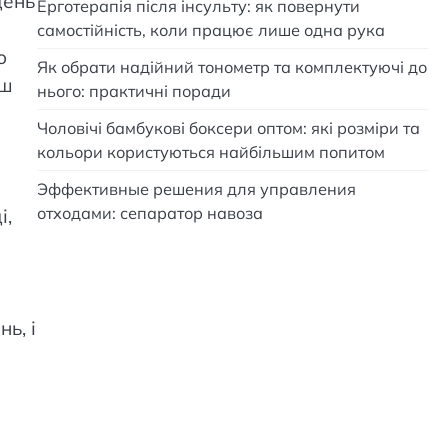
день
Ерготерапія після інсульту: як повернути
самостійність, коли працює лише одна рука
о
Як обрати надійний тонометр та комплектуючі до
аш
нього: практичні поради
Чоловічі бамбукові боксери оптом: які розміри та
кольори користуються найбільшим попитом
Эффективные решения для управления
отходами: сепаратор навоза
і,
ь, і