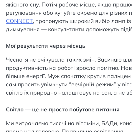
якісного сну. Потім робоче місце, якщо пра
регулювання або купуйте окремо для різних 
CONNECT
, пропонують широкий вибір ламп і
диммування — консультанти допоможуть підіб
Мої результати через місяць
Чесно, я не очікувала таких змін. Засинаю 
продуктивність на роботі зросла помітно. На
більше енергії. Муж спочатку крутив пальцем б
сам просить увімкнути “вечірній режим” у віт
світло їх природно налаштовує на сон, а не з
Світло — це не просто побутове питання
Ми витрачаємо тисячі на вітаміни, БАДи, конс
прямо над головою. Правильне освітлення — це