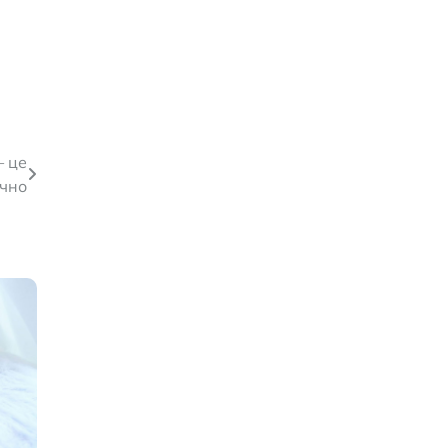
— це
учно