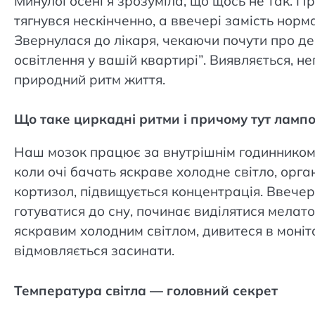
Минулої осені я зрозуміла, що щось не так. 
тягнувся нескінченно, а ввечері замість норм
Звернулася до лікаря, чекаючи почути про деф
освітлення у вашій квартирі”. Виявляється, 
природний ритм життя.
Що таке циркадні ритми і причому тут ламп
Наш мозок працює за внутрішнім годинником, 
коли очі бачать яскраве холодне світло, орга
кортизол, підвищується концентрація. Ввечері
готуватися до сну, починає виділятися мелатон
яскравим холодним світлом, дивитеся в моніто
відмовляється засинати.
Температура світла — головний секрет