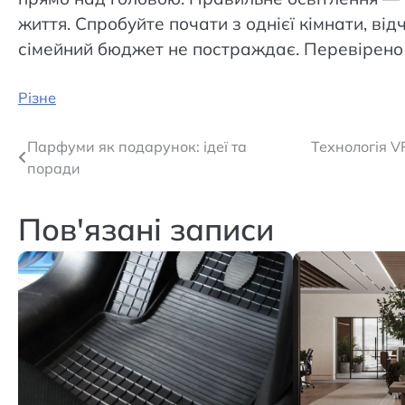
життя. Спробуйте почати з однієї кімнати, ві
сімейний бюджет не постраждає. Перевірено 
Різне
Навігація
Парфуми як подарунок: ідеї та
Технологія V
поради
записів
Пов'язані записи