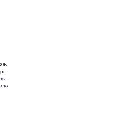
00К
ії:
льні
тало