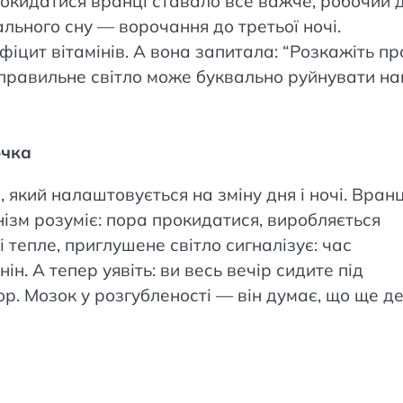
Прокидатися вранці ставало все важче, робочий 
ального сну — ворочання до третьої ночі.
іцит вітамінів. А вона запитала: “Розкажіть пр
неправильне світло може буквально руйнувати н
очка
який налаштовується на зміну дня і ночі. Вранц
нізм розуміє: пора прокидатися, виробляється
 тепле, приглушене світло сигналізує: час
ін. А тепер уявіть: ви весь вечір сидите під
р. Мозок у розгубленості — він думає, що ще ден