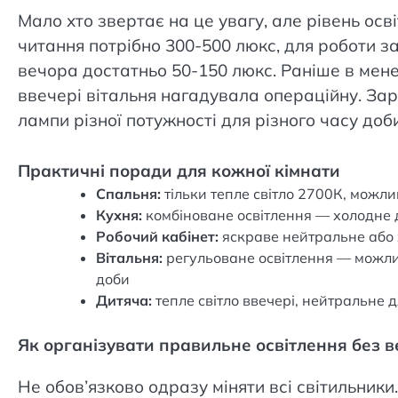
Мало хто звертає на це увагу, але рівень ос
читання потрібно 300-500 люкс, для роботи з
вечора достатньо 50-150 люкс. Раніше в мене 
ввечері вітальня нагадувала операційну. З
лампи різної потужності для різного часу доби
Практичні поради для кожної кімнати
Спальня:
тільки тепле світло 2700К, можли
Кухня:
комбіноване освітлення — холодне дл
Робочий кабінет:
яскраве нейтральне або 
Вітальня:
регульоване освітлення — можлив
доби
Дитяча:
тепле світло ввечері, нейтральне 
Як організувати правильне освітлення без 
Не обов’язково одразу міняти всі світильники