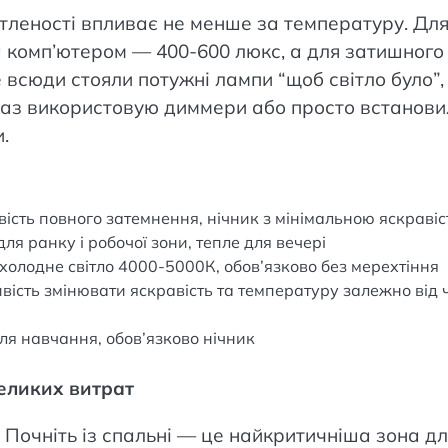
вітленості впливає не менше за температуру. Дл
а комп’ютером — 400-600 люкс, а для затишного
всюди стояли потужні лампи “щоб світло було”, 
араз використовую диммери або просто встанов
.
вість повного затемнення, нічник з мінімальною яскраві
я ранку і робочої зони, тепле для вечері
холодне світло 4000-5000К, обов’язково без мерехтіння
ість змінювати яскравість та температуру залежно від 
для навчання, обов’язково нічник
великих витрат
. Почніть із спальні — це найкритичніша зона д