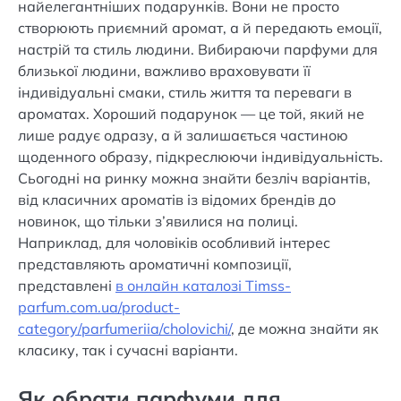
найелегантніших подарунків. Вони не просто
створюють приємний аромат, а й передають емоції,
настрій та стиль людини. Вибираючи парфуми для
близької людини, важливо враховувати її
індивідуальні смаки, стиль життя та переваги в
ароматах. Хороший подарунок — це той, який не
лише радує одразу, а й залишається частиною
щоденного образу, підкреслюючи індивідуальність.
Сьогодні на ринку можна знайти безліч варіантів,
від класичних ароматів із відомих брендів до
новинок, що тільки з’явилися на полиці.
Наприклад, для чоловіків особливий інтерес
представляють ароматичні композиції,
представлені
в онлайн каталозі Тimss-
parfum.com.ua/product-
category/parfumeriia/cholovichi/
, де можна знайти як
класику, так і сучасні варіанти.
Як обрати парфуми для