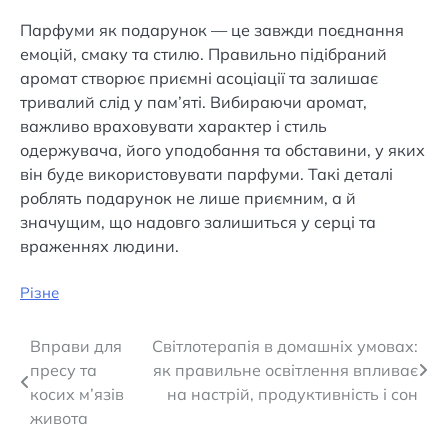
Парфуми як подарунок — це завжди поєднання
емоцій, смаку та стилю. Правильно підібраний
аромат створює приємні асоціації та залишає
тривалий слід у пам’яті. Вибираючи аромат,
важливо враховувати характер і стиль
одержувача, його уподобання та обставини, у яких
він буде використовувати парфуми. Такі деталі
роблять подарунок не лише приємним, а й
значущим, що надовго залишиться у серці та
враженнях людини.
Різне
Навігація
Вправи для
Світлотерапія в домашніх умовах:
пресу та
як правильне освітлення впливає
записів
косих м’язів
на настрій, продуктивність і сон
живота