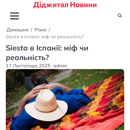
Діджитал Новини
Перейти
до
вмісту
Домашня
Різне
Siesta в Іспанії: міф чи реальність?
Siesta в Іспанії: міф чи
реальність?
17 Листопада 2025
admin