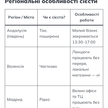
Регіональні особливості сієсти
Особливості
Регіон / Місто
Чи є сієста?
роботи
Андалусія
Так,
Малий бізнес
(південь)
поширена
закривається
13:30–17:00
Ланцюги
працюють без
перерв,
Валенсія
Частково
локальні
магазини — ні
Великі офіси
та ТЦ
Мадрид
Рідко
працюють без
змін