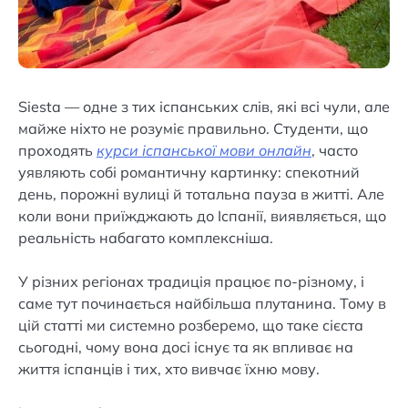
Siesta — одне з тих іспанських слів, які всі чули, але
майже ніхто не розуміє правильно. Студенти, що
проходять
курси іспанської мови онлайн
, часто
уявляють собі романтичну картинку: спекотний
день, порожні вулиці й тотальна пауза в житті. Але
коли вони приїжджають до Іспанії, виявляється, що
реальність набагато комплексніша.
У різних регіонах традиція працює по-різному, і
саме тут починається найбільша плутанина. Тому в
цій статті ми системно розберемо, що таке сієста
сьогодні, чому вона досі існує та як впливає на
життя іспанців і тих, хто вивчає їхню мову.