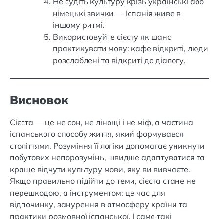
Не судіть культуру крізь українські або
німецькі звички — Іспанія живе в
іншому ритмі.
Використовуйте сієсту як шанс
практикувати мову: кафе відкриті, люди
розслаблені та відкриті до діалогу.
Висновок
Сієста — це не сон, не лінощі і не міф, а частина
іспанського способу життя, який формувався
століттями. Розуміння її логіки допомагає уникнути
побутових непорозумінь, швидше адаптуватися та
краще відчути культуру мови, яку ви вивчаєте.
Якщо правильно підійти до теми, сієста стане не
перешкодою, а інструментом: це час для
відпочинку, занурення в атмосферу країни та
практики розмовної іспанської. І саме такі