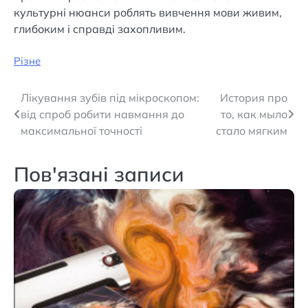
культурні нюанси роблять вивчення мови живим,
глибоким і справді захопливим.
Різне
Навігація
Лікування зубів під мікроскопом:
История про
від спроб робити навмання до
то, как мыло
записів
максимальної точності
стало мягким
Пов'язані записи