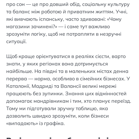
про сон — це про довший обід, соціальну культуру
та баланс між роботою й приватним життям. Учні,
які вивчають іспанську, часто здивовані: «Чому
магазини зачинені?» — і саме тут важливо
зрозуміти логіку, щоб не потрапляти в незручні
ситуації.
Щоб краще орієнтуватися в реаліях сієсти, варто
знати, у яких регіонах вона дотримується
найбільше. На півдні та в маленьких містах денна
перерва — норма, особливо в сімейних бізнесах. У
Каталонії, Мадриді та Валансії великі мережі
працюють без зупинки. Знання цих відмінностей
допомагає мандрівникам і тим, хто планує переїзд.
Тому ми підготували зручну таблицю, яка
дозволить швидко зрозуміти, коли бізнеси
«випадають» із графіка.