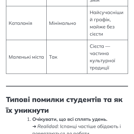
Найсучасніши
й графік,
Каталонія
Мінімально
майже без
сієсти
Сієста —
частина
Маленькі міста
Так
культурної
традиції
Типові помилки студентів та як
їх уникнути
Очікувати, що всі сплять удень.
➜
Realidad:
Іспанці частіше обідають і
повертаються до роботи.