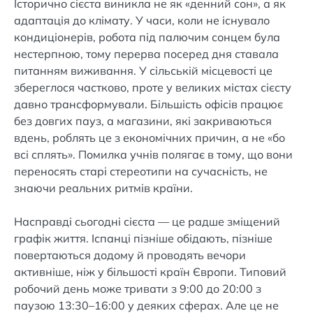
Історично сієста виникла не як «денний сон», а як
адаптація до клімату. У часи, коли не існувало
кондиціонерів, робота під палючим сонцем була
нестерпною, тому перерва посеред дня ставала
питанням виживання. У сільській місцевості це
збереглося частково, проте у великих містах сієсту
давно трансформували. Більшість офісів працює
без довгих пауз, а магазини, які закриваються
вдень, роблять це з економічних причин, а не «бо
всі сплять». Помилка учнів полягає в тому, що вони
переносять старі стереотипи на сучасність, не
знаючи реальних ритмів країни.
Насправді сьогодні сієста — це радше зміщений
графік життя. Іспанці пізніше обідають, пізніше
повертаються додому й проводять вечори
активніше, ніж у більшості країн Європи. Типовий
робочий день може тривати з 9:00 до 20:00 з
паузою 13:30–16:00 у деяких сферах. Але це не