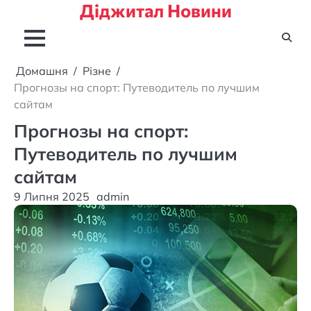
Діджитал Новини
Перейти
до
вмісту
Домашня
Різне
Прогнозы на спорт: Путеводитель по лучшим
сайтам
Прогнозы на спорт:
Путеводитель по лучшим
сайтам
9 Липня 2025
admin