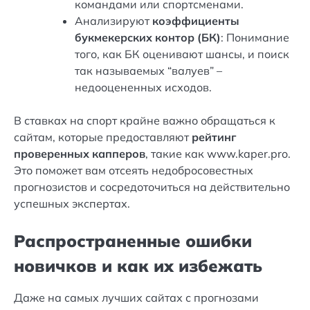
командами или спортсменами.
Анализируют
коэффициенты
букмекерских контор (БК)
: Понимание
того, как БК оценивают шансы, и поиск
так называемых “валуев” –
недооцененных исходов.
В ставках на спорт крайне важно обращаться к
сайтам, которые предоставляют
рейтинг
проверенных капперов
, такие как www.kaper.pro.
Это поможет вам отсеять недобросовестных
прогнозистов и сосредоточиться на действительно
успешных экспертах.
Распространенные ошибки
новичков и как их избежать
Даже на самых лучших сайтах с прогнозами