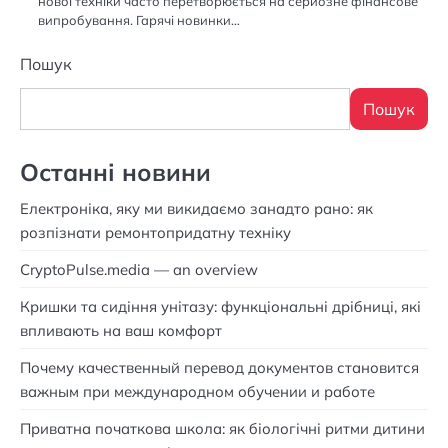
нової техніки часто перетворюється на серйозне фінансове
випробування. Гарячі новинки…
Пошук
Пошук
Останні новини
Електроніка, яку ми викидаємо занадто рано: як
розпізнати ремонтопридатну техніку
CryptoPulse.media — an overview
Кришки та сидіння унітазу: функціональні дрібниці, які
впливають на ваш комфорт
Почему качественный перевод документов становится
важным при международном обучении и работе
Приватна початкова школа: як біологічні ритми дитини