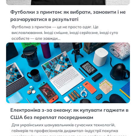
Футболки з принтом: як вибрати, замовити і не
розчаруватися в результаті
Футболка з принтом — це не просто одяг. Це
висловлювання. Іноді смішне, іноді серйозне, іноді суто
особисте — але завжди…
Електроніка з-за океану: як купувати гаджети в
США без переплат посередникам
Для українських шанувальників сучасних технологій,
геймерів та професіоналів диджитал-індустрії покупка