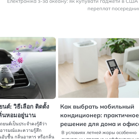
Електроніка з-за океану: як купувати гаджети в США
переплат посередни
ต์: วิธีเลือก ติดตั้ง
Как выбрать мобильный
ิ่นหอมอยู่นาน
кондиционер: практично
решение для дома и офис
ถยนต์เป็นประจำคงรู้ดีว่า
ออารมณ์และความรู้สึก
В условиях летней жары особенно
่นอับชื้น กลิ่นอาหาร หรือกลิ่น
актуальны простые и эффективны