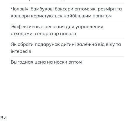
Чоловічі бамбукові боксери оптом: які розміри та
кольори користуються найбільшим попитом
Эффективные решения для управления
отходами: сепаратор навоза
Як обрати подарунок дитині залежно від віку та
інтересів
Выгодная цена на носки оптом
ови