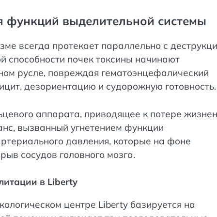
я функций выделительной системы
зме всегда протекает параллельно с деструкц
ой способности почек токсины начинают
сном русле, повреждая гематоэнцефалический
ицит, дезориентацию и судорожную готовность.
цевого аппарата, приводящее к потере жизне
анс, вызванный угнетением функции
артериального давления, которые на фоне
рыв сосудов головного мозга.
итации в Liberty
ологическом центре Liberty базируется на