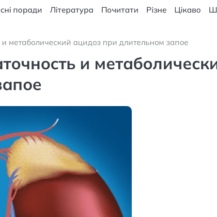
сні поради
Література
Почитати
Різне
Цікаво
Ш
 и метаболический ацидоз при длительном запое
аточность и метаболическ
запое