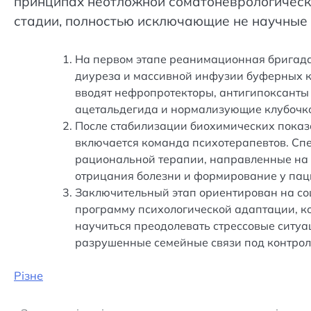
принципах неотложной соматоневрологическ
стадии, полностью исключающие не научные
На первом этапе реанимационная бригад
диуреза и массивной инфузии буферных к
вводят нефропротекторы, антигипоксанты
ацетальдегида и нормализующие клубочк
После стабилизации биохимических показа
включается команда психотерапевтов. Сп
рациональной терапии, направленные на 
отрицания болезни и формирование у паци
Заключительный этап ориентирован на с
программу психологической адаптации, ко
научиться преодолевать стрессовые ситуа
разрушенные семейные связи под контрол
Різне