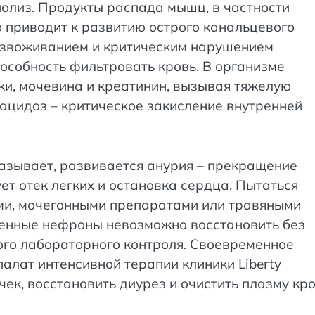
олиз. Продукты распада мышц, в частности
о приводит к развитию острого канальцевого
безвоживанием и критическим нарушением
пособность фильтровать кровь. В организме
и, мочевина и креатинин, вызывая тяжелую
ацидоз – критическое закисление внутренней
азывает, развивается анурия – прекращение
ет отек легких и остановка сердца. Пытаться
ми, мочегонными препаратами или травяными
енные нефроны невозможно восстановить без
ого лабораторного контроля. Своевременное
палат интенсивной терапии клиники Liberty
ек, восстановить диурез и очистить плазму кр