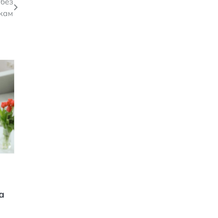
 без
кам
е
а
е