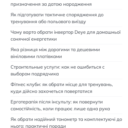
призначення за датою народження
Як підготувати тактичне спорядження до
тренування або польового виїзду
Чому варто обрати інвертор Deye для домашньої
сонячної енергетики
Яка різниця між дорогими та дешевими
вініловими платівками
Строительные услуги: как не ошибиться с
выбором подрядчика
Фітнес клуби: як обрати місце для тренувань,
куди дійсно захочеться повертатися
Ерготерапія після інсульту: як повернути
самостійність, коли працює лише одна рука
Як обрати надійний тонометр та комплектуючі до
нього: практичні поради