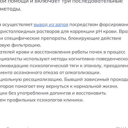
ой помощи и включает три последовательные
 методы.
а осуществляет
вывод из запоя
посредством форсирован
ристаллоидных растворов для коррекции pH крови. Вр
 и специфические препараты, блокирующие действие
овую фильтрацию.
телей крови и восстановления работы почек в процесс
ециалисты используют методы когнитивно-поведенческо
ликвидацию психологической тяги к этанолу, преодоле
ента осознанного отказа от алкоголизации.
оциальную ресоциализацию. Бывший зависимый проход
торая помогает ему вернуться к нормальной жизни,
ции без употребления допингов и восстановить
ем профильных психологов клиники.