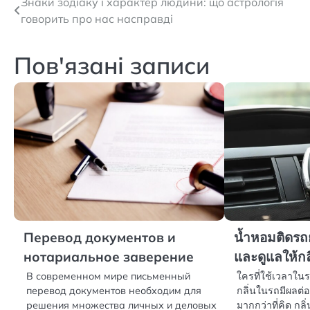
Навігація
Знаки зодіаку і характер людини: що астрологія
говорить про нас насправді
записів
Пов'язані записи
Перевод документов и
น้ำหอมติดรถยน
нотариальное заверение
และดูแลให้กล
В современном мире письменный
ใครที่ใช้เวลาในร
перевод документов необходим для
กลิ่นในรถมีผลต่
решения множества личных и деловых
มากกว่าที่คิด กลิ