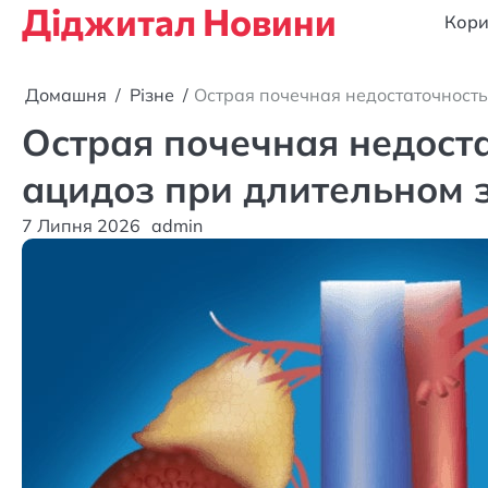
Діджитал Новини
Перейти
Кори
до
вмісту
Домашня
Різне
Острая почечная недостаточность
Острая почечная недост
ацидоз при длительном 
7 Липня 2026
admin