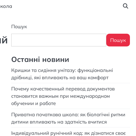
кола
Пошук
ий
Пошук
Останні новини
Кришки та сидіння унітазу: функціональні
дрібниці, які впливають на ваш комфорт
Почему качественный перевод документов
становится важным при международном
обучении и работе
Приватна початкова школа: як біологічні ритми
дитини впливають на здатність вчитися
Індивідуальний рунічний код: як дізнатися своє