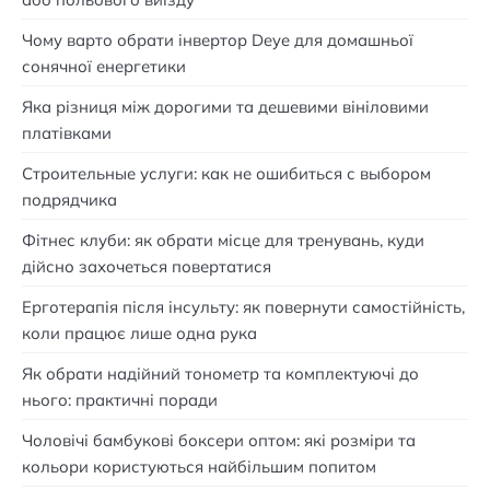
Чому варто обрати інвертор Deye для домашньої
сонячної енергетики
Яка різниця між дорогими та дешевими вініловими
платівками
Строительные услуги: как не ошибиться с выбором
подрядчика
Фітнес клуби: як обрати місце для тренувань, куди
дійсно захочеться повертатися
Ерготерапія після інсульту: як повернути самостійність,
коли працює лише одна рука
Як обрати надійний тонометр та комплектуючі до
нього: практичні поради
Чоловічі бамбукові боксери оптом: які розміри та
кольори користуються найбільшим попитом