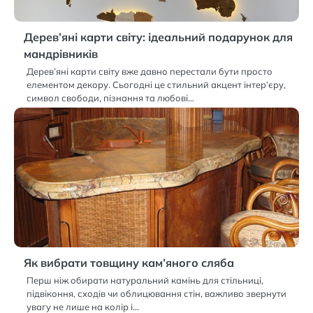
Дерев’яні карти світу: ідеальний подарунок для
мандрівників
Дерев’яні карти світу вже давно перестали бути просто
елементом декору. Сьогодні це стильний акцент інтер’єру,
символ свободи, пізнання та любові…
Як вибрати товщину кам’яного сляба
Перш ніж обирати натуральний камінь для стільниці,
підвіконня, сходів чи облицювання стін, важливо звернути
увагу не лише на колір і…