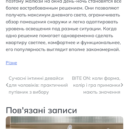
поэтому жалюзи на окна день-ночь становятся всё
более востребованным решением. Они позволяют
получать максимум дневного света, ограничивать
обзор помещения снаружи и легко адаптировать
уровень освещения под разные ситуации. Когда
одно решение помогает одновременно сделать
квартиру светлее, комфортнее и функциональнее,
его популярность выглядит вполне закономерной.
Різне
Навігація
Сучасні інтимні девайси
BITE ON: коли форма,
для чоловіків: практичний
колір і гра приманки
записів
путівник з вибору
мають значення
Пов'язані записи