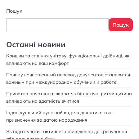
Пошук
Пошук
Останні новини
Кришки та сидіння унітазу: функціональні дрібниці, які
впливають на ваш комфорт
Почему качественный перевод документов становится
важным при международном обучении и работе
Приватна початкова школа: як біологічні ритми дитини
впливають на здатність вчитися
Індивідуальний рунічний код: як дізнатися своє
призначення за датою народження
Як підготувати тактичне спорядження до тренування
або польового виїзду