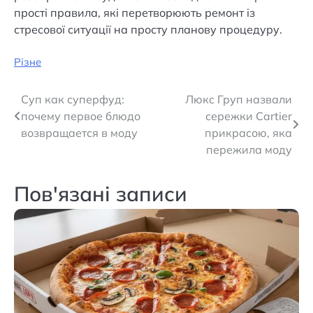
прості правила, які перетворюють ремонт із
стресової ситуації на просту планову процедуру.
Різне
Навігація
Суп как суперфуд:
Люкс Груп назвали
почему первое блюдо
сережки Cartier
записів
возвращается в моду
прикрасою, яка
пережила моду
Пов'язані записи