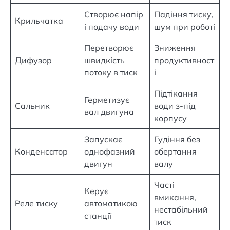
Створює напір
Падіння тиску,
Крильчатка
і подачу води
шум при роботі
Перетворює
Зниження
Дифузор
швидкість
продуктивност
потоку в тиск
і
Підтікання
Герметизує
Сальник
води з-під
вал двигуна
корпусу
Запускає
Гудіння без
Конденсатор
однофазний
обертання
двигун
валу
Часті
Керує
вмикання,
Реле тиску
автоматикою
нестабільний
станції
тиск