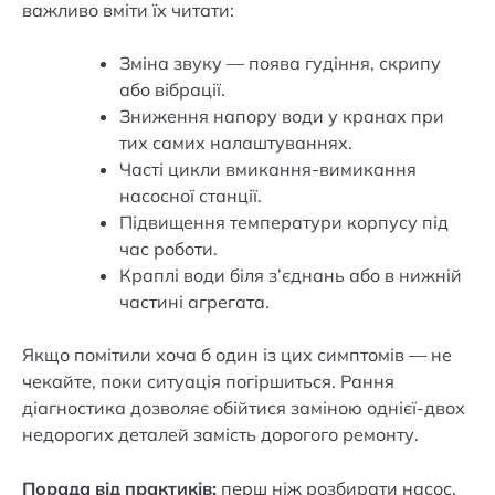
важливо вміти їх читати:
Зміна звуку — поява гудіння, скрипу
або вібрації.
Зниження напору води у кранах при
тих самих налаштуваннях.
Часті цикли вмикання-вимикання
насосної станції.
Підвищення температури корпусу під
час роботи.
Краплі води біля з’єднань або в нижній
частині агрегата.
Якщо помітили хоча б один із цих симптомів — не
чекайте, поки ситуація погіршиться. Рання
діагностика дозволяє обійтися заміною однієї-двох
недорогих деталей замість дорогого ремонту.
Порада від практиків:
перш ніж розбирати насос,