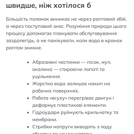
швидше, ніж хотілося б
Більшість поломок виникає не через раптовий збій,
а через поступовий знос. Розуміння природи цього
процесу допомагає планувати обслуговування
заздалегідь, а не панікувати, коли вода в кранах
раптом зникне.
Абразивні частинки — пісок, мул,
окалина — стираючи лопаті та
ущільнення.
Жорстка вода залишає накип на
робочих поверхнях.
Робота «всуху» перегріває двигун і
деформує пластикові елементи.
Гідроудари руйнують крильчатку та
мембрани.
Стрибки напруги виводять з ладу
обмотки та конденсатори.