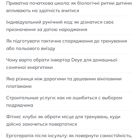
Приватна початкова школа: як біологічні ритми дитини
впливають на здатність вчитися
Індивідуальний рунічний код: як дізнатися своє
призначення за датою народження
Як підготувати тактичне спорядження до тренування
або польового виїзду
Чому варто обрати інвертор Deye для домашньої
сонячної енергетики
Яка різниця між дорогими та дешевими вініловими
платівками
Строительные услуги: как не ошибиться с выбором
подрядчика
Фітнес клуби: як обрати місце для тренувань, куди
дійсно захочеться повертатися
Ерготерапія після інсульту: як повернути самостійність,