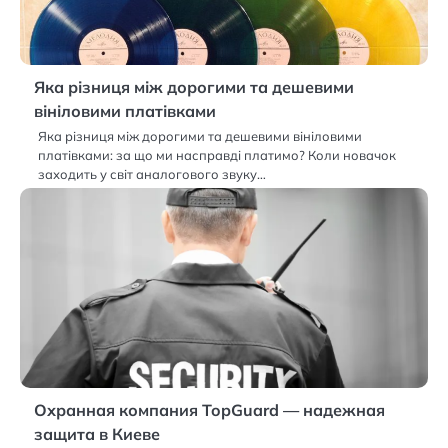
Яка різниця між дорогими та дешевими
вініловими платівками
Яка різниця між дорогими та дешевими вініловими
платівками: за що ми насправді платимо? Коли новачок
заходить у світ аналогового звуку…
Охранная компания TopGuard — надежная
защита в Киеве