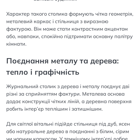
Характер такого столика формують чітка геометрія,
металевий каркас і стільниця з виразною
фактурою. Він може стати контрастним акцентом
або, навпаки, спокійно підтримати основну палітру
кімнати.
Поєднання металу та дерева:
тепло і графічність
Журнальний столик з дерева і металу поєднує дві
різні за сприйняттям фактури. Металева основа
додає конструкції чітких ліній, а деревна поверхня
робить інтер’єр теплішим і затишнішим.
Для світлої вітальні підійде стільниця під дуб, ясен
або натуральне дерево в поєднанні з білим, сірим
чи чорним каркасом. У темнішому інтер’єрі добре