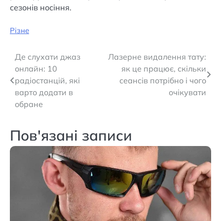
сезонів носіння.
Різне
Навігація
Де слухати джаз
Лазерне видалення тату:
онлайн: 10
як це працює, скільки
записів
радіостанцій, які
сеансів потрібно і чого
варто додати в
очікувати
обране
Пов'язані записи