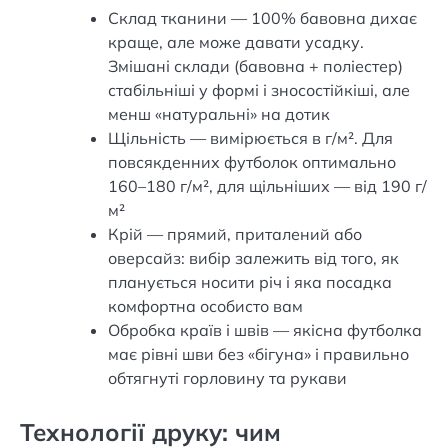
Склад тканини — 100% бавовна дихає
краще, але може давати усадку.
Змішані склади (бавовна + поліестер)
стабільніші у формі і зносостійкіші, але
менш «натуральні» на дотик
Щільність — вимірюється в г/м². Для
повсякденних футболок оптимально
160–180 г/м², для щільніших — від 190 г/
м²
Крій — прямий, приталений або
оверсайз: вибір залежить від того, як
планується носити річ і яка посадка
комфортна особисто вам
Обробка країв і швів — якісна футболка
має рівні шви без «бігуна» і правильно
обтягнуті горловину та рукави
Технології друку: чим