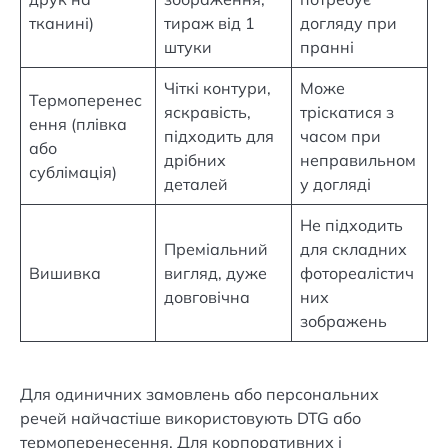
тканині)
тираж від 1
догляду при
штуки
пранні
Чіткі контури,
Може
Термоперенес
яскравість,
тріскатися з
ення (плівка
підходить для
часом при
або
дрібних
неправильном
сублімація)
деталей
у догляді
Не підходить
Преміальний
для складних
Вишивка
вигляд, дуже
фотореалістич
довговічна
них
зображень
Для одиничних замовлень або персональних
речей найчастіше використовують DTG або
термоперенесення. Для корпоративних і