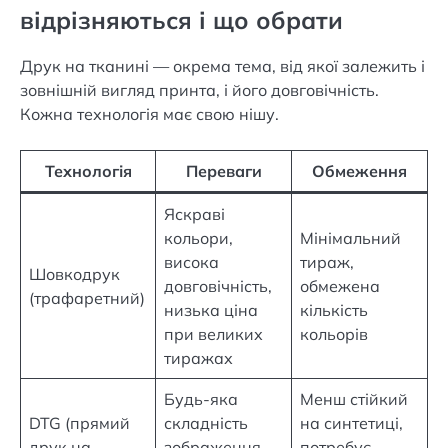
відрізняються і що обрати
Друк на тканині — окрема тема, від якої залежить і
зовнішній вигляд принта, і його довговічність.
Кожна технологія має свою нішу.
Технологія
Переваги
Обмеження
Яскраві
кольори,
Мінімальний
висока
тираж,
Шовкодрук
довговічність,
обмежена
(трафаретний)
низька ціна
кількість
при великих
кольорів
тиражах
Будь-яка
Менш стійкий
DTG (прямий
складність
на синтетиці,
друк на
зображення,
потребує